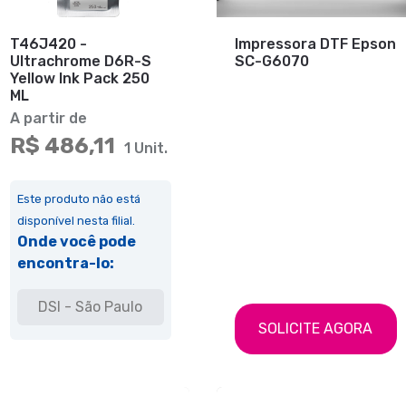
T46J420 -
Impressora DTF Epson
Ultrachrome D6R-S
SC-G6070
Yellow Ink Pack 250
ML
A partir de
R$ 486,11
1 Unit.
Este produto não está
disponível nesta filial.
Onde você pode
encontra-lo:
DSI - São Paulo
SOLICITE AGORA