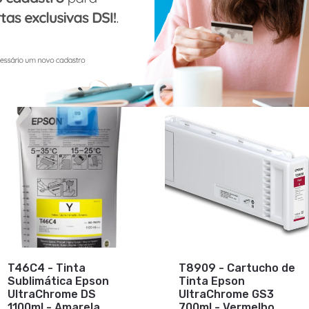
Vendidos
T46C4 - Tinta
T8909 - Cartucho de
Sublimática Epson
Tinta Epson
UltraChrome DS
UltraChrome GS3
1100ml - Amarela
700ml - Vermelho