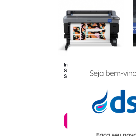
Impressora
Sublimática Epson®
SureColor F6470
SOLICITE AGORA