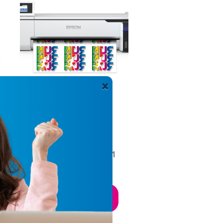
×
Impressora
Sublimática Epson®
SureColor F570
A partir de
R$ 11.900,00
1
Unit.
COMPRAR