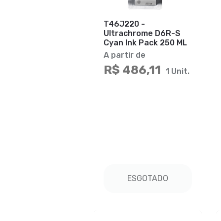
T46J220 -
Ultrachrome D6R-S
Cyan Ink Pack 250 ML
A partir de
R$ 486,11
1 Unit.
ESGOTADO