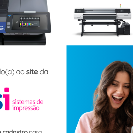
Impressora
Impressora DTF Epson
Sublimática Epson®
SC-G9070
SureColor F6470H
SOLICITE AGORA
SOLICITE AGORA