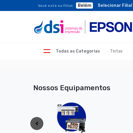
Belém
Belém
Selecionar Filia
Você está na Filial:
Tintas
Todas as Categorias
Nossos Equipamentos
Anterior