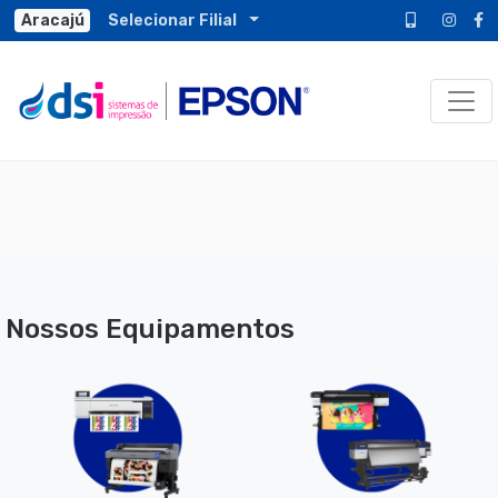
Aracajú
Aracajú
Selecionar Filial
Toggl
Nossos Equipamentos