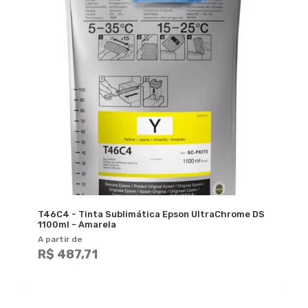
T46C4 - Tinta Sublimática Epson UltraChrome DS
1100ml - Amarela
A partir de
R$ 487,71