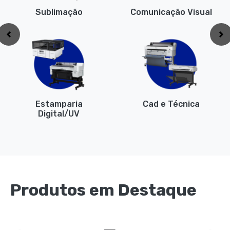
Sublimação
Comunicação Visual
Anterior
Pr
Estamparia
Cad e Técnica
Digital/UV
Produtos em Destaque